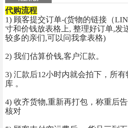
代购流程
1)
顾客提交订单
-(
货物的链接（
LI
寸和价钱放表格上
,
整理好订单
,
发
较多的亲们
,
可以问我拿表格
)
2) 我们估算价钱
,
客户汇款。
3) 汇款后
12
小时内就会拍下，所有
库
。
4)
收齐货物
,
重新再打包，称重后告
核对