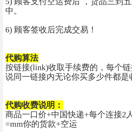
5) 顾客支付空运费后
，货品三到五
中。
6)
顾客签收后完成交易！
代购算法
按链接
(link)
收取手续费的，每个链
说同一链接内无论你买多少件都是
代购收费说明：
商品一口价
+
中国快递
+
每个连接
2
=mm
你的货款
+
空运